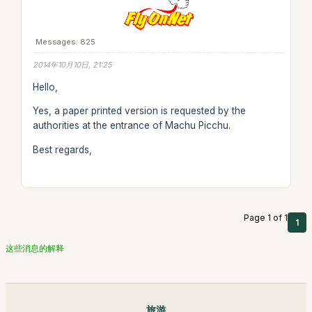
Messages: 825
2014年10月10日, 21:25
Hello,
Yes, a paper printed version is requested by the
authorities at the entrance of Machu Picchu.
Best regards,
Page 1 of 1
1
这些消息的解释
旅游