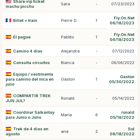
Share vip ticket
Sara
-
07/23/2023
machu picchu
Fly.On.Net
Billet + train
Pierre D.
1
06/18/2023
Fly.On.Net
El pague
Pablito
1
04/18/2023
Camino 4 días
Alejandra
-
07/12/2022
Consulta circuitos
Bianca
-
06/06/2022
Equipo / vestimenta
Gaston
para camino del inca en
Gaston
1
05/30/2022
julio
COMPARTIR TREK
Ronald
-
05/14/2022
JUN JUL?
Coordinar Salkantay
ronald
María
6
para Junio o Julio
05/18/2022
Trek de 4 dias en
Sol
ana
2
agosto
06/18/2022