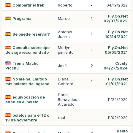
Compartir el trek
Roberto
-
04/19/2022
Fly.On.Net
Programa
Marco
1
02/07/2022
Antonio
Fly.On.Net
Se puede reservar?
1
Juarez
10/24/2021
Consulta sobre tipo
Merlyn
Fly.On.Net
1
de viaje recomendado
pimiento
05/05/2021
Tren a Machu
Cicely
José
2
Picchu
04/27/2024
No me ha. Emitido
Diana
Fly.On.Net
1
mis boletos de ingreso
Cabrera
01/01/2021
Darla
equivocación de
Benavides
-
11/24/2020
edad en el boleto
Alvarado
boletos para el 12 o
raul
-
11/02/2020
13 de noviembre
Pablo