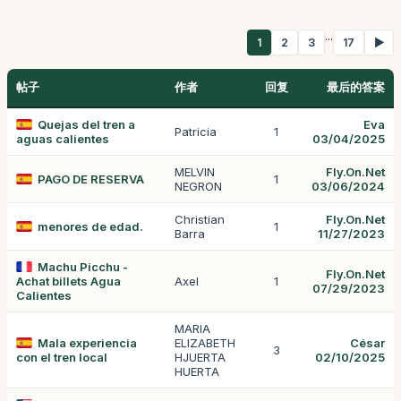
...
1
2
3
17
▶
帖子
作者
回复
最后的答案
Quejas del tren a
Eva
Patricia
1
aguas calientes
03/04/2025
MELVIN
Fly.On.Net
PAGO DE RESERVA
1
NEGRON
03/06/2024
Christian
Fly.On.Net
menores de edad.
1
Barra
11/27/2023
Machu Picchu -
Fly.On.Net
Achat billets Agua
Axel
1
07/29/2023
Calientes
MARIA
Mala experiencia
ELIZABETH
César
3
con el tren local
HJUERTA
02/10/2025
HUERTA